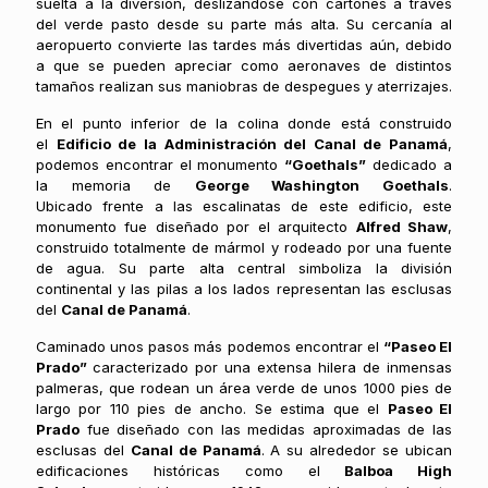
suelta a la diversión, deslizándose con cartones a través
del verde pasto desde su parte más alta. Su cercanía al
aeropuerto convierte las tardes más divertidas aún, debido
a que se pueden apreciar como aeronaves de distintos
tamaños realizan sus maniobras de despegues y aterrizajes.
En el punto inferior de la colina donde está construido
el
Edificio de la Administración del Canal de Panamá
,
podemos encontrar el monumento
“
Goethals”
dedicado a
la memoria de
George Washington Goethals
.
Ubicado frente a las escalinatas de este edificio, este
monumento fue diseñado por el arquitecto
Alfred Shaw
,
construido totalmente de mármol y rodeado por una fuente
de agua. Su parte alta central simboliza la división
continental y las pilas a los lados representan las esclusas
del
Canal de Panamá
.
Caminado unos pasos más podemos encontrar el
“Paseo El
Prado”
caracterizado por una extensa hilera de inmensas
palmeras, que rodean un área verde de unos 1000 pies de
largo por 110 pies de ancho. Se estima que el
Paseo El
Prado
fue diseñado con las medidas aproximadas de las
esclusas del
Canal de Panamá
. A su alrededor se ubican
edificaciones históricas como el
Balboa High