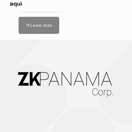
aquí
Leee más