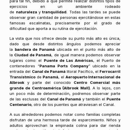
para tal fin, debido a que permite realizar distintos tipos de
ejercicios en un ambiente rodeado
de
naturaleza
y
tranquilidad
. Todas las tardes se puede
observar gran cantidad de personas ejercitándose en estas
famosas escalinatas, precisamente por el grado de
dificultad que aporta a su rutina de ejercitación.
La vista que nos ofrece desde su punto más alto es única,
dado que desde distintos ángulos podemos apreciar
la
bandera de Panamá
ubicada en el punto más alto de
la
Ciudad de Panamá
, de igual manera podemos observar
lugares como: el
Puente de Las Américas
, el Puerto de
contenedores “
Panama Ports Company
” ubicado en la
entrada del
Canal de Panamá
litoral Pacífico, el
Ferrocarril
Transístmico
de
Panamá
, el
Aeropuerto Internacional de
Albrook
y parte del conocido
Centro Comercial más
grande de Centroamérica (Albrook Mall)
. A lo lejos, con
un poco más de determinación, podremos observar parte
de las esclusas del
Canal de Panamá
y también el
Puente
Centenario
, otro de los puentes que atraviesan el Canal.
A sus alrededores podemos notar como familias completas
disfrutan de una hermosa tarde de esparcimiento. Niños y
adultos aprovechan la empinada colina para dar rienda